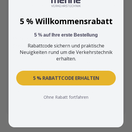
werden, haben bei Trusted Shops eine Bewertung
von
"sehr gut"
und sind ohne Mindestbestellwert
5 % Willkommensrabatt
verfügbar.
5 % auf Ihre erste Bestellung
Optimieren Sie Ihre Verkehrszeichen-
Rabattcode sichern und praktische
Strategie
Neuigkeiten rund um die Verkehrstechnik
erhalten.
Erhöhen Sie mit Menne Verkehrstechnik die
Verkehrssicherheit in Ihrem Zuständigkeitsbereich.
Unsere Verkehrsleitsäulen sind der Schlüssel zu einer
5 % RABATTCODE ERHALTEN
effizienten Verkehrslenkung und einer
zukunftsorientierten Verkehrsplanung. Verlassen Sie
Ohne Rabatt fortfahren
sich auf Ihren
verlässlichen Experten
für
erstklassige Verkehrstechnik.