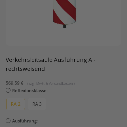
Verkehrsleitsäule Ausführung A -
rechtsweisend
Sonderpreis
569,59 €
(zzgl. MwSt &
Versandkosten
)
Reflexionsklasse:
RA 2
RA 3
Ausführung: