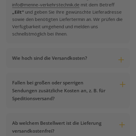
info@menne-verkehrstechnik.de
mit dem Betreff
„Eilt"
und geben Sie Ihre gewünschte Lieferadresse
sowie den benötigten Liefertermin an. Wir prüfen die
Verfügbarkeit umgehend und melden uns
schnellstmöglich bei Ihnen.
Wie hoch sind die Versandkosten?
Die Versandkosten betragen pauschal
7,95 €
pro
Bestellung – unabhängig von Gewicht, Volumen oder
Fallen bei großen oder sperrigen
Anzahl der bestellten Artikel. Es gibt keine
Sendungen zusätzliche Kosten an, z. B. für
versteckten Aufschläge.
Speditionsversand?
Nein. Auch bei sperrigen oder schweren Artikeln, die
per Spedition geliefert werden müssen, bleibt es bei
Ab welchem Bestellwert ist die Lieferung
den pauschalen Versandkosten von
7,95 €
. Es
versandkostenfrei?