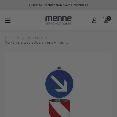
Direkt
Günstige Frachtkosten / keine Zuschläge
zum
Inhalt
0
Menne
Verkehrstechnik
Home
Alle Produkte
Verkehrsleitsäule Ausführung A - rech...