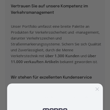
Vertrauen Sie auf unsere Kompetenz im
Verkehrsmanagement
Unser Portfolio umfasst eine breite Palette an
Produkten für Verkehrssicherheit und -management,
darunter Verkehrszeichen und
Straßenmarkierungssysteme. Sichern Sie sich Qualität
und Zuverlässigkeit, durch die Menne
Verkehrstechnik mit
über 1.300 Kunden
und
über
11.000 verkauften Artikeln
bekannt geworden ist.
Wir stehen für exzellenten Kundenservice
Menne Verkehrstechnik vereint hervorragende
Qualität mit einem
exzellenten Kundenservice
.
Unsere Produkte, die streng nach den neusten
Richtlinien der Straßenverkehrsordnung produziert