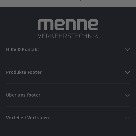
Hilfe & Kontakt
Hilfe & Kontakt
Produkte Footer
FAQ
Produkte
Bestellung verfolgen
Über uns footer
Versandinformationen
Verkehrszeichen
Über uns
Rückgabe & Reklamation
Aufstellvorrichtungen
Vorteile / Vertrauen
Kontakt
Absperrmaterialien
Über Menne Verkehrstechnik
Newsletter
Vorteile / Vertrauen
Baugeräte
Grounding Page