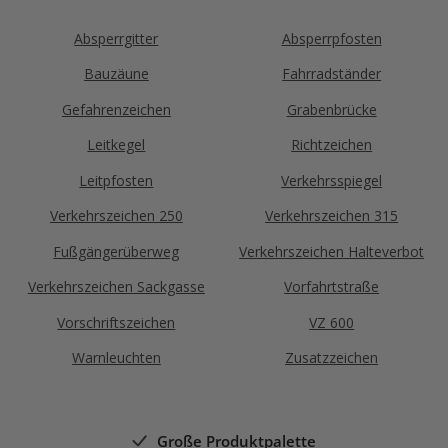
Absperrgitter
Absperrpfosten
Bauzäune
Fahrradständer
Gefahrenzeichen
Grabenbrücke
Leitkegel
Richtzeichen
Leitpfosten
Verkehrsspiegel
Verkehrszeichen 250
Verkehrszeichen 315
Fußgängerüberweg
Verkehrszeichen Halteverbot
Verkehrszeichen Sackgasse
Vorfahrtstraße
Vorschriftszeichen
VZ 600
Warnleuchten
Zusatzzeichen
Große Produktpalette