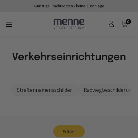
Direkt
Günstige Frachtkosten / keine Zuschläge
zum
Inhalt
0
Menne
Verkehrstechnik
Verkehrseinrichtungen
Straßennamensschilder
Radwegbeschilderung
Filter