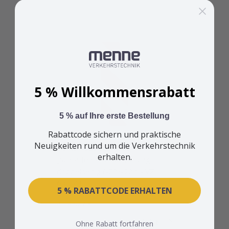
5 % Willkommensrabatt
5 % auf Ihre erste Bestellung
Rabattcode sichern und praktische
Neuigkeiten rund um die Verkehrstechnik
Verkehrszeichen 605-41
erhalten.
„Schraffenbake Aufstellung
doppelseitig (-20/-20)“ - VZ
605-41
5 % RABATTCODE ERHALTEN
Sonderpreis
ab 45,27 €
Zum Produkt
Ohne Rabatt fortfahren