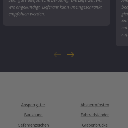
wie angekündigt. Lieferant kann uneingeschränkt
bea
empfohlen werden.
gle
Ant
ent
zuf
Absperrgitter
Absperrpfosten
Bauzäune
Fahrradständer
Gefahrenzeichen
Grabenbrücke