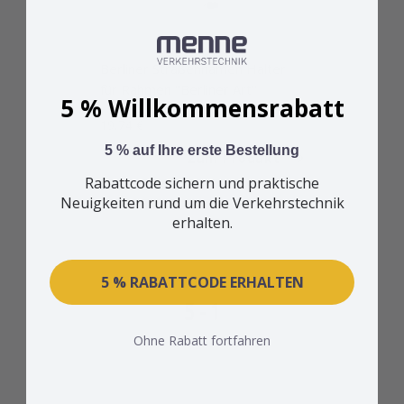
Berliner Straßennamen Halter
für Rahmen "Berliner Art"
5 % Willkommensrabatt
Sonderpreis
19,74 €
5 % auf Ihre erste Bestellung
Zum Produkt
Rabattcode sichern und praktische
Neuigkeiten rund um die Verkehrstechnik
erhalten.
5 % RABATTCODE ERHALTEN
Ohne Rabatt fortfahren