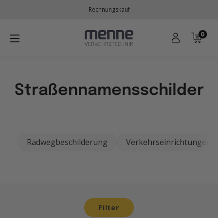
Direkt
Rechnungskauf
zum
Inhalt
0
Menne
Verkehrstechnik
Straßennamensschilder
Radwegbeschilderung
Verkehrseinrichtungen
Filter