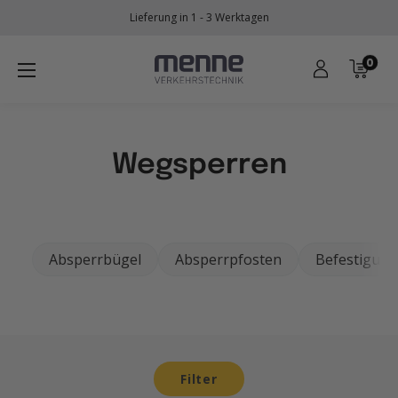
Direkt
Lieferung in 1 - 3 Werktagen
zum
Inhalt
0
Menne
Verkehrstechnik
Wegsperren
Absperrbügel
Absperrpfosten
Befestigung
Filter