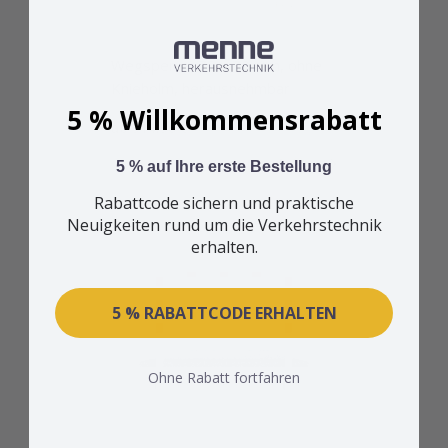
Wegsperre, 70 x 70 mm, ohne
Knieholm, herausnehmbar
5 % Willkommensrabatt
Sonderpreis
ab 314,96 €
Zum Produkt
5 % auf Ihre erste Bestellung
Rabattcode sichern und praktische
Neuigkeiten rund um die Verkehrstechnik
erhalten.
5 % RABATTCODE ERHALTEN
Ohne Rabatt fortfahren