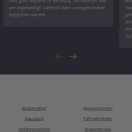
Sehr gute telefonische Beratung. Die Lieferzeit war
All
wie angekündigt. Lieferant kann uneingeschränkt
bea
empfohlen werden.
gle
Ant
ent
zuf
Absperrgitter
Absperrpfosten
Bauzäune
Fahrradständer
Gefahrenzeichen
Grabenbrücke