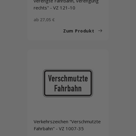
verengte Fahrbahn, Verengung
rechts" - VZ 121-10
Sonderpreis
ab 27,05 €
Zum Produkt
Verkehrszeichen "Verschmutzte
Fahrbahn" - VZ 1007-35