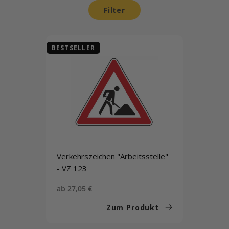
Filter
BESTSELLER
Verkehrszeichen "Arbeitsstelle"
- VZ 123
Sonderpreis
ab 27,05 €
Zum Produkt