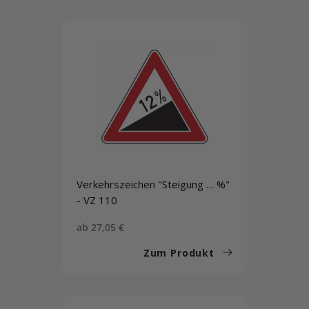
Verkehrszeichen "Steigung … %"
- VZ 110
Sonderpreis
ab 27,05 €
Zum Produkt