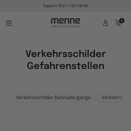
Direkt
Support: 0521 / 120 149 40
zum
Inhalt
0
Menne
Verkehrstechnik
Verkehrsschilder
Gefahrenstellen
Verkehrsschilder Bahnübergänge
Verkehrsschi