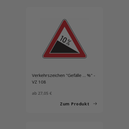
Verkehrszeichen "Gefälle … %" -
VZ 108
Sonderpreis
ab 27,05 €
Zum Produkt