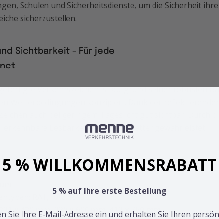
n, Schulen und Sicherheitsdienste, um die Sicherheit ihre
che sicherzustellen.
nd Sichtbarkeit - Für jede
net
efertigte Verkehrszeichen ist aufgrund seiner robusten B
gen Wetterbedingungen konzipiert. Dank der reflektierenden
 Zeichen auch bei geringem Tageslicht gut sichtbar. Durch d
in erkennbare Lesbarkeit bei jedem Wetter gewährleistet.
5 % WILLKOMMENSRABATT
ls des Verkehrsschilds
ium
5 % auf Ihre erste Bestellung
ientypen:
RA1, RA2, RA3
231 x 420 mm, 330 x 600 mm, 412 x 750 mm
n Sie Ihre E-Mail-Adresse ein und erhalten Sie Ihren persön