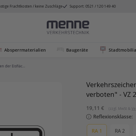
stige Frachtkosten / keine Zuschläge
Support: 0521 / 120 149 40
Menne
Verkehrstechnik
Absperrmaterialien
Baugeräte
Stadtmobilia
n der Eisfläc...
Verkehrszeichen
verboten" - VZ 
Sonderpreis
19,11 €
(zzgl. MwSt &
Ve
Reflexionsklasse:
RA 1
RA 2