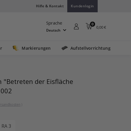
Hilfe & Kontakt
Kundenlogin
Sprache
0
0,00 €
Deutsch
r
Markierungen
Aufstellvorrichtung
 "Betreten der Eisfläche
2002
rsandkosten
)
RA 3