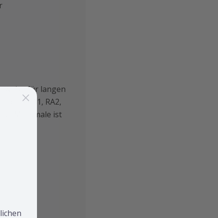
r
auweise für langen
 Folien RA1, RA2,
iese Merkmale ist
lichen