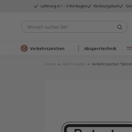
Direkt
Lieferung in 1 - 3 Werktagen
Rechnungskauf
Gün
zum
Inhalt
Verkehrszeichen
Absperrtechnik
Home
Alle Produkte
Verkehrszeichen "Betrete