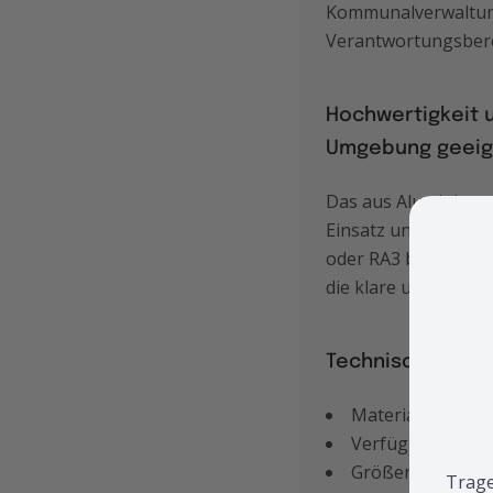
Kommunalverwaltunge
Verantwortungsberei
Hochwertigkeit u
Umgebung geeig
Das aus Aluminium g
Einsatz unter widri
oder RA3 bleibt das
die klare und weith
Technische Detai
Material:
Alumin
Verfügbar in Fol
Größenvariante:
Trage