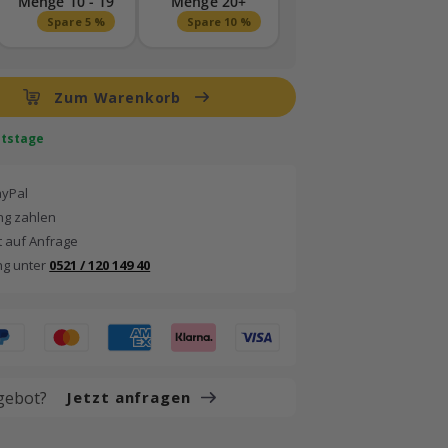
Menge 10 - 19
Menge 20+
Spare 5 %
Spare 10 %
Zum Warenkorb
eitstage
ayPal
g zahlen
 auf Anfrage
ng unter
0521 / 120 149 40
gebot?
Jetzt anfragen