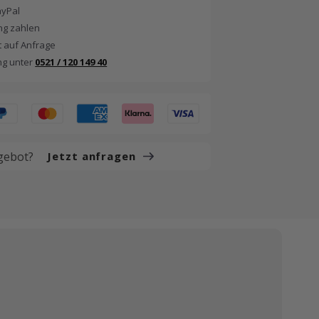
ayPal
g zahlen
 auf Anfrage
ng unter
0521 / 120 149 40
gebot?
Jetzt anfragen