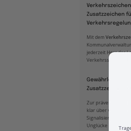
Verkehrszeichen
Zusatzzeichen fü
Verkehrsregelun
Mit dem
Verkehrsze
Kommunalverwaltun
jederzeit Herr der L
Verkehrssicherheit b
Gewährleistung 
Zusatzzeichen 2
Zur präventiven Erh
klar über veränder
Signalisierung von
Unglücke und sicher
Trage