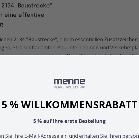
 2134 "Baustrecke":
r eine effektive
g
ichen 2134 "Baustrecke"
, einem essentiellen
Zusatzzeichen
gen, Straßenbauämter, Bauunternehmen und Verkehrspl
age an kritischen Bauabschnitten. Dieses Schild trägt maßge
ei, indem es Verkehrsteilnehmer über die aktuelle Situation
der Sicherheit durch das
134
5 % WILLKOMMENSRABATT
öhung der Verkehrssicherheit informiert das
Zusatzzeichen
te Fahrbedingungen aufgrund von Baustellenmaßnahmen. Di
5 % auf Ihre erste Bestellung
 Besonderheiten wie Fahrbahnverengungen oder Umleitunge
t den Straßenverkehr.
n Sie Ihre E-Mail-Adresse ein und erhalten Sie Ihren persön