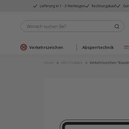
Direkt
Lieferung in 1 - 3 Werktagen
Rechnungskauf
Gün
zum
Inhalt
Verkehrszeichen
Absperrtechnik
Home
Alle Produkte
Verkehrszeichen "Baustr