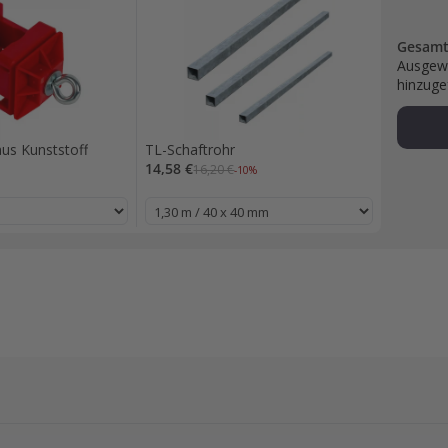
Gesam
Ausgew
hinzuge
us Kunststoff
TL-Schaftrohr
14,58 €
16,20 €
-10%