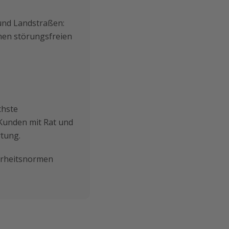
und Landstraßen:
inen störungsfreien
chste
Kunden mit Rat und
rtung.
herheitsnormen