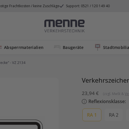
stige Frachtkosten / keine Zuschläge
Support: 0521 / 120 149 40
Menne
Verkehrstechnik
Absperrmaterialien
Baugeräte
Stadtmobilia
ecke" - VZ 2134
Verkehrszeichen
Sonderpreis
23,94 €
(zzgl. MwSt &
Ve
Reflexionsklasse:
RA 1
RA 2