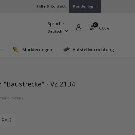
Hilfe & Kontakt
Kundenlogin
Sprache
0
0,00 €
Deutsch
r
Markierungen
Aufstellvorrichtung
 "Baustrecke" - VZ 2134
rsandkosten
)
RA 3