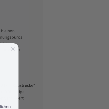
, bleiben
anungsbüros
blich zur
 informiert.
 2134 "Baustrecke"
e frühzeitige
n verhindert
lichen