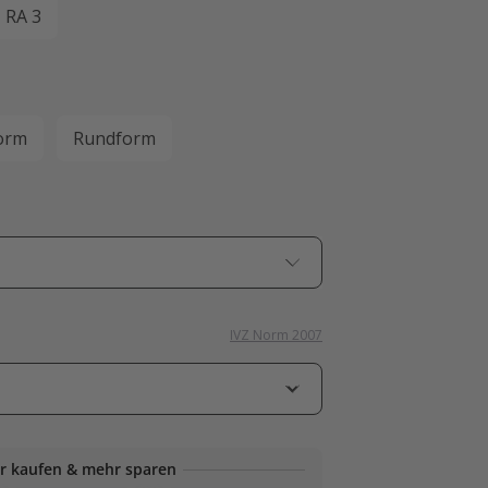
RA 3
orm
Rundform
IVZ Norm 2007
r kaufen & mehr sparen