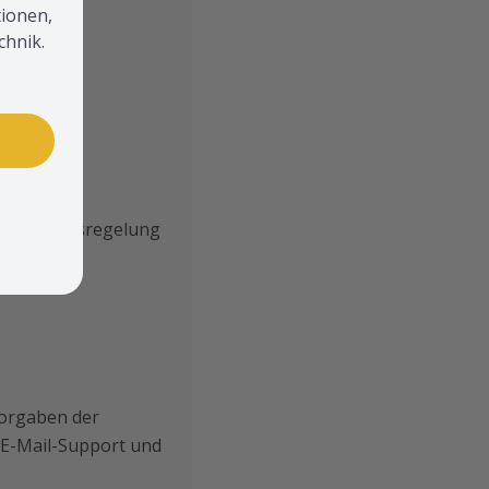
ionen,
hnik.
gen,
le Verkehrsregelung
Vorgaben der
 E-Mail-Support und