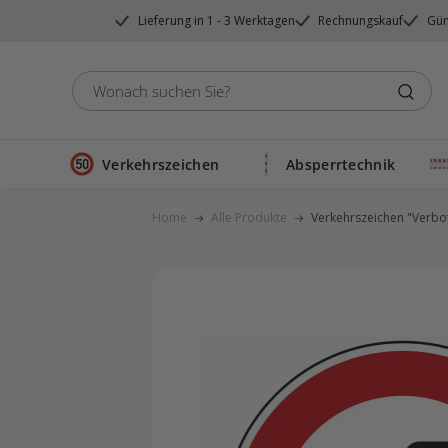
Direkt
Lieferung in 1 - 3 Werktagen
Rechnungskauf
Gün
zum
Inhalt
Verkehrszeichen
Absperrtechnik
Home
Alle Produkte
Verkehrszeichen "Verbot 