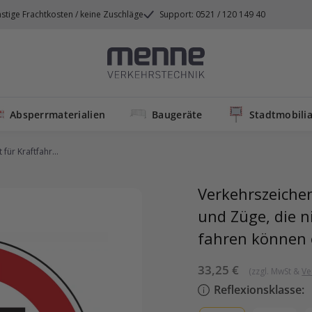
stige Frachtkosten / keine Zuschläge
Support: 0521 / 120 149 40
Menne
Verkehrstechnik
Absperrmaterialien
Baugeräte
Stadtmobilia
für Kraftfahr...
Verkehrszeichen
und Züge, die n
fahren können 
Sonderpreis
33,25 €
(zzgl. MwSt &
Ve
Reflexionsklasse: