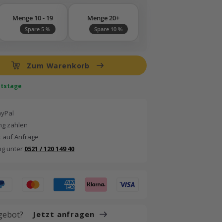
Menge 10 - 19
Menge 20+
Spare 5 %
Spare 10 %
Zum Warenkorb
eitstage
ayPal
g zahlen
 auf Anfrage
ng unter
0521 / 120 149 40
gebot?
Jetzt anfragen