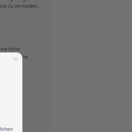
taus zu vermeiden.
eine hohe
Verschiedene
bei allen
e
lichen