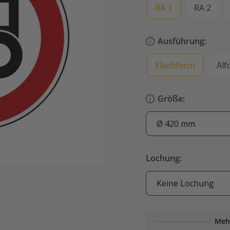
RA 1
RA 2
Ausführung:
Flachform
Alf
Größe:
Lochung:
Meh