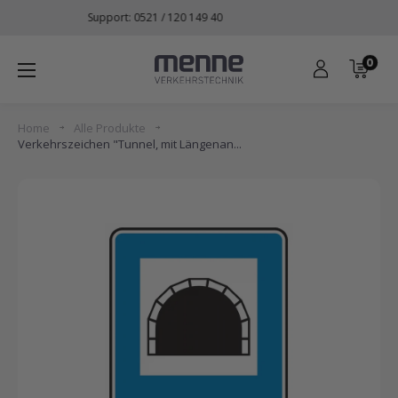
Direkt
Lieferung in 1 - 3 Werktagen
zum
Inhalt
0
Menne
Verkehrstechnik
Home
Alle Produkte
Verkehrszeichen "Tunnel, mit Längenan...