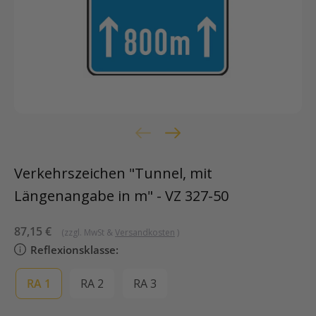
Verkehrszeichen "Tunnel, mit
Längenangabe in m" - VZ 327-50
Sonderpreis
87,15 €
(zzgl. MwSt &
Versandkosten
)
Reflexionsklasse:
RA 1
RA 2
RA 3