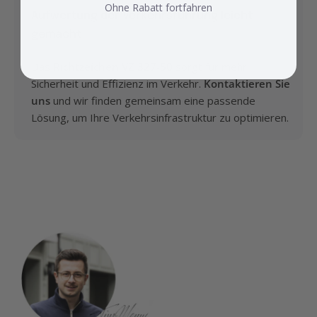
Ohne Rabatt fortfahren
Aufwertung der Verkehrsführung leicht
gemacht
Das
Richtzeichen VZ 327-50
sorgt für mehr
Sicherheit und Effizienz im Verkehr.
Kontaktieren Sie
uns
und wir finden gemeinsam eine passende
Lösung, um Ihre Verkehrsinfrastruktur zu optimieren.