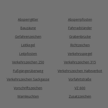
melden uns zeitnah bei Ihnen und finden gemeinsam
die passende Lösung für Ihren Bedarf.
Absperrgitter
Absperrpfosten
Bauzäune
Fahrradständer
Gefahrenzeichen
Grabenbrücke
Leitkegel
Richtzeichen
Leitpfosten
Verkehrsspiegel
Verkehrszeichen 250
Verkehrszeichen 315
Fußgängerüberweg
Verkehrszeichen Halteverbot
Verkehrszeichen Sackgasse
Vorfahrtstraße
Vorschriftszeichen
VZ 600
Warnleuchten
Zusatzzeichen