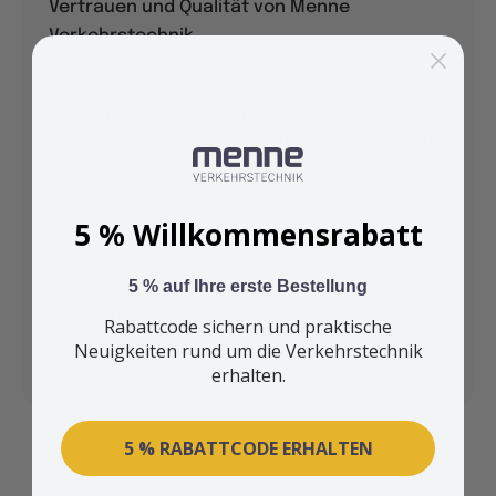
Vertrauen und Qualität von Menne
Verkehrstechnik
Menne Verkehrstechnik besticht durch
Expertise in
Verkehrssicherheitslösungen
, einen
exzellenten
Kundenservice
und eine
vielfältige Produktpalette
gemäß den Vorgaben der Straßenverkehrsordnung.
5 % Willkommensrabatt
Optimierung der Verkehrsinfrastruktur
Wählen Sie das Verkehrszeichen 151
5 % auf Ihre erste Bestellung
"Bahnübergang"
und gewährleisten Sie eine
Rabattcode sichern und praktische
verbesserte Warnsignalisierung an kritischen
Neuigkeiten rund um die Verkehrstechnik
Schnittstellen des Straßen- und Schienenverkehrs.
erhalten.
5 % RABATTCODE ERHALTEN