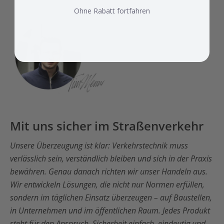
Ohne Rabatt fortfahren
Mit uns sicher im Straßenverkehr
Unsere Überzeugung ist klar: Verkehrstechnik muss
verlässlich sein, verständlich bleiben und sich in der Praxis
bewähren. Genau danach richten wir unser Handeln aus.
Wir entwickeln Lösungen, die nicht nur Normen erfüllen,
sondern im täglichen Einsatz überzeugen – auf Baustellen,
in Unternehmen und im öffentlichen Raum. Jedes Produkt
steht für den Anspruch, Sicherheit einfach, eindeutig und