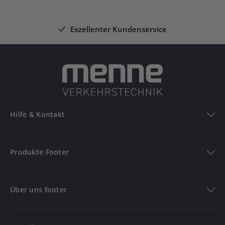
Exzellenter Kundenservice
Hilfe & Kontakt
Hilfe & Kontakt
Produkte Footer
FAQ
Produkte
Bestellung verfolgen
Über uns footer
Versandinformationen
Verkehrszeichen
Über uns
Rückgabe & Reklamation
Aufstellvorrichtungen