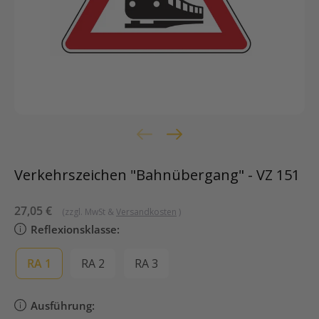
Verkehrszeichen "Bahnübergang" - VZ 151
Sonderpreis
27,05 €
(zzgl. MwSt &
Versandkosten
)
Reflexionsklasse:
RA 1
RA 2
RA 3
Ausführung: