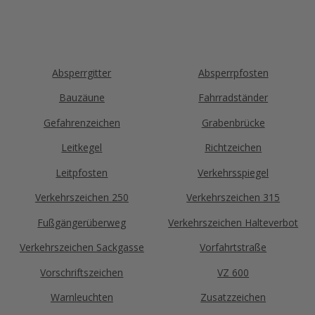
einer kurzen Beschreibung Ihres Anliegens. Wir
melden uns zeitnah bei Ihnen und finden gemeinsam
die passende Lösung für Ihren Bedarf.
Absperrgitter
Absperrpfosten
Bauzäune
Fahrradständer
Gefahrenzeichen
Grabenbrücke
Leitkegel
Richtzeichen
Leitpfosten
Verkehrsspiegel
Verkehrszeichen 250
Verkehrszeichen 315
Fußgängerüberweg
Verkehrszeichen Halteverbot
Verkehrszeichen Sackgasse
Vorfahrtstraße
Vorschriftszeichen
VZ 600
Warnleuchten
Zusatzzeichen