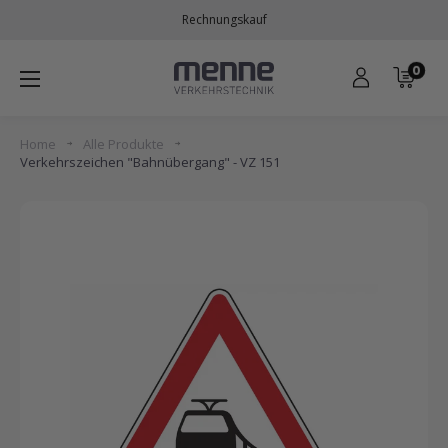
Direkt
Rechnungskauf
zum
Inhalt
0
Menne
Verkehrstechnik
Home
Alle Produkte
Verkehrszeichen "Bahnübergang" - VZ 151