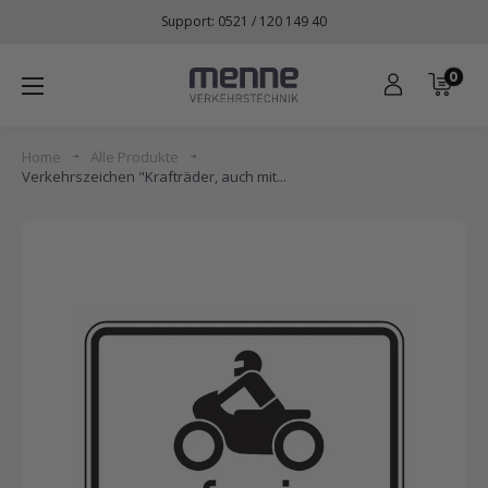
Direkt
Support: 0521 / 120 149 40
zum
Inhalt
0
Menne
Verkehrstechnik
Home
Alle Produkte
Verkehrszeichen "Krafträder, auch mit...