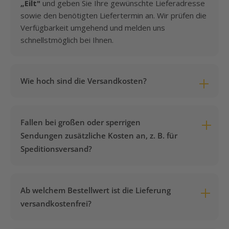
„Eilt"
und geben Sie Ihre gewünschte Lieferadresse
sowie den benötigten Liefertermin an. Wir prüfen die
Verfügbarkeit umgehend und melden uns
schnellstmöglich bei Ihnen.
Wie hoch sind die Versandkosten?
Die Versandkosten betragen pauschal
7,95 €
pro
Bestellung – unabhängig von Gewicht, Volumen oder
Fallen bei großen oder sperrigen
Anzahl der bestellten Artikel. Es gibt keine
Sendungen zusätzliche Kosten an, z. B. für
versteckten Aufschläge.
Speditionsversand?
Nein. Auch bei sperrigen oder schweren Artikeln, die
per Spedition geliefert werden müssen, bleibt es bei
Ab welchem Bestellwert ist die Lieferung
den pauschalen Versandkosten von
7,95 €
. Es
versandkostenfrei?
kommen keinerlei Zusatzkosten auf Sie zu – egal wie
groß oder schwer Ihre Bestellung ist.