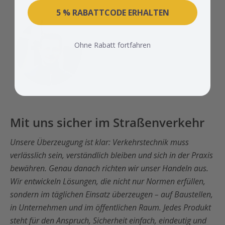
5 % RABATTCODE ERHALTEN
Ohne Rabatt fortfahren
Mit uns sicher im Straßenverkehr
Unsere Überzeugung ist klar: Verkehrstechnik muss
verlässlich sein, verständlich bleiben und sich in der Praxis
bewähren. Genau danach richten wir unser Handeln aus.
Wir entwickeln Lösungen, die nicht nur Normen erfüllen,
sondern im täglichen Einsatz überzeugen – auf Baustellen,
in Unternehmen und im öffentlichen Raum. Jedes Produkt
steht für den Anspruch, Sicherheit einfach, eindeutig und