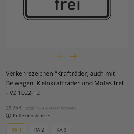
Verkehrszeichen "Krafträder, auch mit
Beiwagen, Kleinkrafträder und Mofas frei"
- VZ 1022-12
Sonderpreis
29,75 €
(zzgl. MwSt &
Versandkosten
)
Reflexionsklasse:
RA 1
RA 2
RA 3