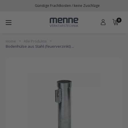
Direkt
Günstige Frachtkosten / keine Zuschläge
zum
Inhalt
0
Menne
Verkehrstechnik
Home
Alle Produkte
Bodenhülse aus Stahl (feuerverzinkt) ...