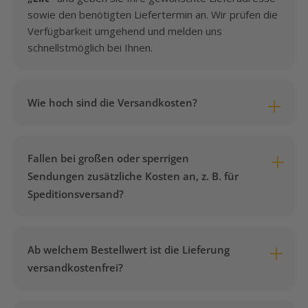
sowie den benötigten Liefertermin an. Wir prüfen die
Verfügbarkeit umgehend und melden uns
schnellstmöglich bei Ihnen.
Wie hoch sind die Versandkosten?
Die Versandkosten betragen pauschal
7,95 €
pro
Bestellung – unabhängig von Gewicht, Volumen oder
Fallen bei großen oder sperrigen
Anzahl der bestellten Artikel. Es gibt keine
Sendungen zusätzliche Kosten an, z. B. für
versteckten Aufschläge.
Speditionsversand?
Nein. Auch bei sperrigen oder schweren Artikeln, die
per Spedition geliefert werden müssen, bleibt es bei
Ab welchem Bestellwert ist die Lieferung
den pauschalen Versandkosten von
7,95 €
. Es
versandkostenfrei?
kommen keinerlei Zusatzkosten auf Sie zu – egal wie
groß oder schwer Ihre Bestellung ist.
Ab einem Bestellwert von
350,00 €
entfallen die