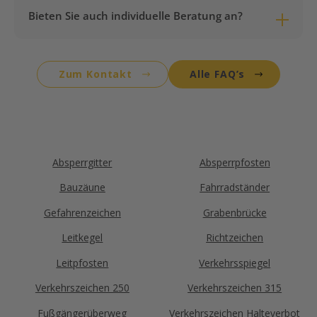
Versandkosten vollständig. Die Lieferung erfolgt
Bieten Sie auch individuelle Beratung an?
dann kostenfrei zu Ihnen.
Ja, wir beraten Sie gerne persönlich. Schreiben Sie
uns einfach eine E-Mail an
info@menne-
Zum Kontakt
Alle FAQ’s
verkehrstechnik.de
mit Ihrem Kontaktdaten sowie
einer kurzen Beschreibung Ihres Anliegens. Wir
melden uns zeitnah bei Ihnen und finden gemeinsam
die passende Lösung für Ihren Bedarf.
Absperrgitter
Absperrpfosten
Bauzäune
Fahrradständer
Gefahrenzeichen
Grabenbrücke
Leitkegel
Richtzeichen
Leitpfosten
Verkehrsspiegel
Verkehrszeichen 250
Verkehrszeichen 315
Fußgängerüberweg
Verkehrszeichen Halteverbot