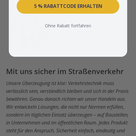
5 % RABATTCODE ERHALTEN
Ohne Rabatt fortfahren
Mit uns sicher im Straßenverkehr
Unsere Überzeugung ist klar: Verkehrstechnik muss
verlässlich sein, verständlich bleiben und sich in der Praxis
bewähren. Genau danach richten wir unser Handeln aus.
Wir entwickeln Lösungen, die nicht nur Normen erfüllen,
sondern im täglichen Einsatz überzeugen – auf Baustellen,
in Unternehmen und im öffentlichen Raum. Jedes Produkt
steht für den Anspruch, Sicherheit einfach, eindeutig und