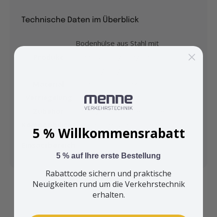
Technische Daten im Überblick
Bodenhülse aus Stahl mit
Produkt
Schnellverriegelung und
Dichtungsring
Material
Stahl, feuerverzinkt
Verriegelung
Schnellverriegelung
Zubehör
Entriegler BS50 (separat erhältlich)
Kompatibilität
Geschlitzte Rohrpfosten
5 % Willkommensrabatt
Verkehrsflächen, Baustellen,
Einsatzbereich
Pfostenanlagen
5 % auf Ihre erste Bestellung
Rabattcode sichern und praktische
Neuigkeiten rund um die Verkehrstechnik
erhalten.