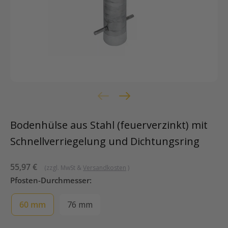
Bodenhülse aus Stahl (feuerverzinkt) mit
Schnellverriegelung und Dichtungsring
Sonderpreis
55,97 €
(zzgl. MwSt &
Versandkosten
)
Pfosten-Durchmesser:
60 mm
76 mm