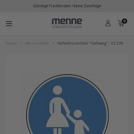
Direkt
Günstige Frachtkosten / keine Zuschläge
zum
Inhalt
0
Menne
Verkehrstechnik
Home
Alle Produkte
Verkehrszeichen "Gehweg" - VZ 239