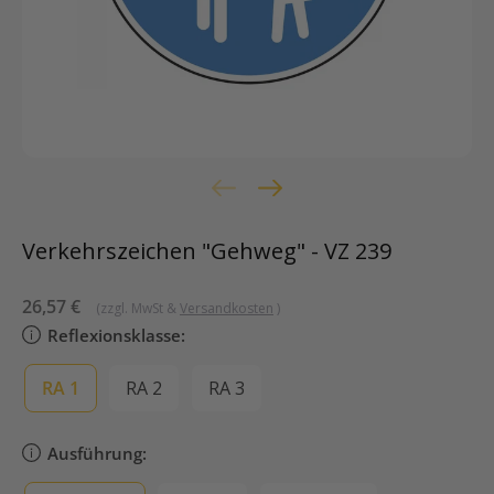
Verkehrszeichen "Gehweg" - VZ 239
Sonderpreis
26,57 €
(zzgl. MwSt &
Versandkosten
)
Reflexionsklasse:
RA 1
RA 2
RA 3
Ausführung: