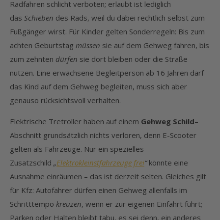
Radfahren schlicht verboten; erlaubt ist lediglich
das
Schieben
des Rads, weil du dabei rechtlich selbst zum
Fußgänger wirst. Für Kinder gelten Sonderregeln: Bis zum
achten Geburtstag
müssen
sie auf dem Gehweg fahren, bis
zum zehnten
dürfen
sie dort bleiben oder die Straße
nutzen. Eine erwachsene Begleitperson ab 16 Jahren darf
das Kind auf dem Gehweg begleiten, muss sich aber
genauso rücksichtsvoll verhalten.
Elektrische Tretroller haben auf einem
Gehweg Schild
–
Abschnitt grundsätzlich nichts verloren, denn E-Scooter
gelten als Fahrzeuge. Nur ein spezielles
Zusatzschild
„
Elektrokleinstfahrzeuge frei
“
könnte eine
Ausnahme einräumen – das ist derzeit selten. Gleiches gilt
für Kfz: Autofahrer dürfen einen Gehweg allenfalls im
Schritttempo
kreuzen
, wenn er zur eigenen Einfahrt führt;
Parken oder Halten bleibt tabu, es sei denn, ein anderes