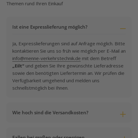
Themen rund Ihren Einkauf
Ist eine Expresslieferung möglich?
Ja, Expresslieferungen sind auf Anfrage möglich. Bitte
kontaktieren Sie uns so früh wie möglich per E-Mail an
info@menne-verkehrstechnik.de
mit dem Betreff
„Eilt"
und geben Sie Ihre gewünschte Lieferadresse
sowie den benötigten Liefertermin an. Wir prüfen die
Verfügbarkeit umgehend und melden uns
schnellstmöglich bei Ihnen.
Wie hoch sind die Versandkosten?
Die Versandkosten betragen pauschal
7,95 €
pro
Bestellung – unabhängig von Gewicht, Volumen oder
Fallen bei großen oder sperrigen