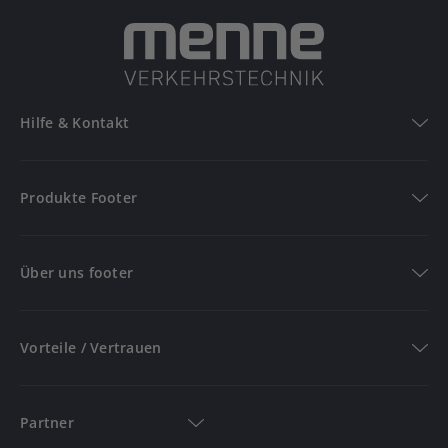
Hilfe & Kontakt
Hilfe & Kontakt
Produkte Footer
FAQ
Produkte
Bestellung verfolgen
Über uns footer
Versandinformationen
Verkehrszeichen
Über uns
Rückgabe & Reklamation
Aufstellvorrichtungen
Vorteile / Vertrauen
Kontakt
Absperrmaterialien
Über Menne Verkehrstechnik
Newsletter
Vorteile / Vertrauen
Baugeräte
Grounding Page
Partner
Stadtmobiliar
Blog
Schnelle Lieferung