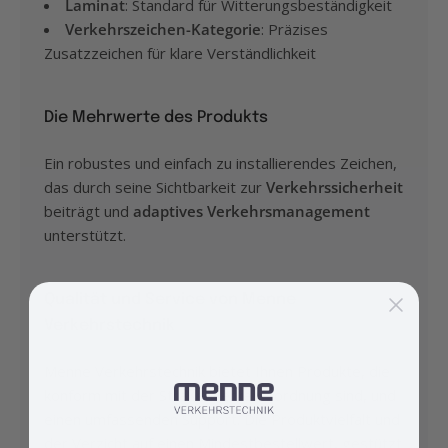
Laminat
: Standard für Witterungsbeständigkeit
Verkehrszeichen-Kategorie
: Präzises
Zusatzzeichen für klare Verständlichkeit
Die Mehrwerte des Produkts
Ein robustes und einfach zu installierendes Zeichen,
das durch seine Sichtbarkeit zur
Verkehrssicherheit
beiträgt und
adaptives Verkehrsmanagement
unterstützt.
Qualität und Service von Menne
Verkehrstechnik
Menne Verkehrstechnik bietet Ihnen Produkte, die
konform mit der Straßenverkehrsordnung sind, und
einen umfassenden Support. Die Produktvielfalt und
der Verzicht auf einen Mindestbestellwert, gestützt