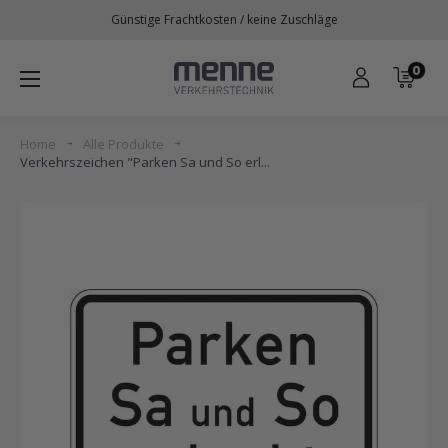
Direkt
Günstige Frachtkosten / keine Zuschläge
zum
Inhalt
0
Menne
Verkehrstechnik
Home
Alle Produkte
Verkehrszeichen "Parken Sa und So erl...