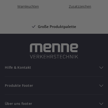
Warnleuchten
Zusatzzeichen
Große Produktpalette
Hilfe & Kontakt
Hilfe & Kontakt
Produkte Footer
FAQ
Produkte
Bestellung verfolgen
Über uns footer
Versandinformationen