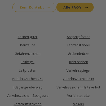
Ja, wir beraten Sie gerne persönlich. Schreiben Sie
uns einfach eine E-Mail an
info@menne-
Zum Kontakt
Alle FAQ’s
verkehrstechnik.de
mit Ihrem Kontaktdaten sowie
einer kurzen Beschreibung Ihres Anliegens. Wir
melden uns zeitnah bei Ihnen und finden gemeinsam
die passende Lösung für Ihren Bedarf.
Absperrgitter
Absperrpfosten
Bauzäune
Fahrradständer
Gefahrenzeichen
Grabenbrücke
Leitkegel
Richtzeichen
Leitpfosten
Verkehrsspiegel
Verkehrszeichen 250
Verkehrszeichen 315
Fußgängerüberweg
Verkehrszeichen Halteverbot
Verkehrszeichen Sackgasse
Vorfahrtstraße
Vorschriftszeichen
VZ 600