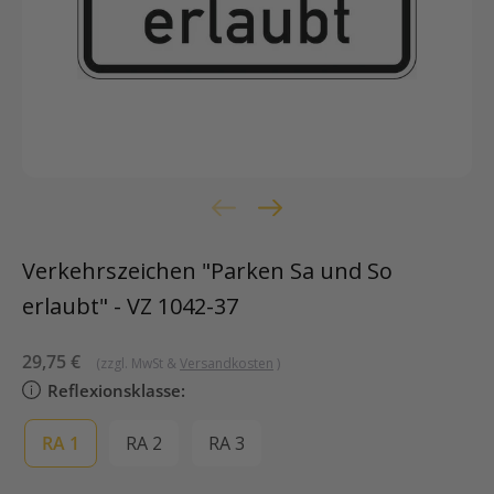
Verkehrszeichen "Parken Sa und So
erlaubt" - VZ 1042-37
Sonderpreis
29,75 €
(zzgl. MwSt &
Versandkosten
)
Reflexionsklasse:
RA 1
RA 2
RA 3