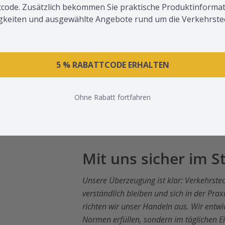
code. Zusätzlich bekommen Sie praktische Produktinformat
ad für den Leitboy-Fuß L49
setzen Sie auf eine flexible, ze
gkeiten und ausgewählte Angebote rund um die Verkehrstec
gungslösung, die speziell für den professionellen Einsatz in
ntwickelt wurde.
5 % RABATTCODE ERHALTEN
Ohne Rabatt fortfahren
Mit uns sicher im 
Unsere Überzeugung ist klar: Verkehrstec
verständlich bleiben und sich in der Pr
richten wir unser Handeln aus. Wir entwi
Normen erfüllen, sondern im täglichen E