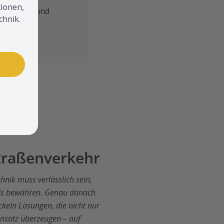
ionen,
itsparende und
hnik.
 der
Straßenverkehr
hnik muss verlässlich sein,
axis bewähren. Genau danach
ckeln Lösungen, die nicht nur
insatz überzeugen – auf