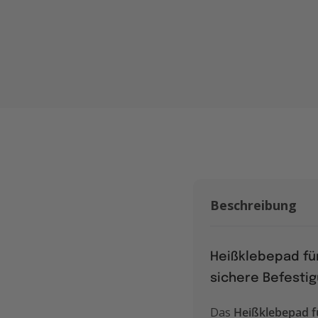
Beschreibung
Heißklebepad für
sichere Befesti
Das
Heißklebepad f