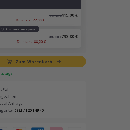
419,00 €
441,00 €
Du sparst
22,00 €
🚀 Am meisten sparen
793,80 €
882,00 €
Du sparst
88,20 €
Zum Warenkorb
eitstage
ayPal
g zahlen
 auf Anfrage
ng unter
0521 / 120 149 40