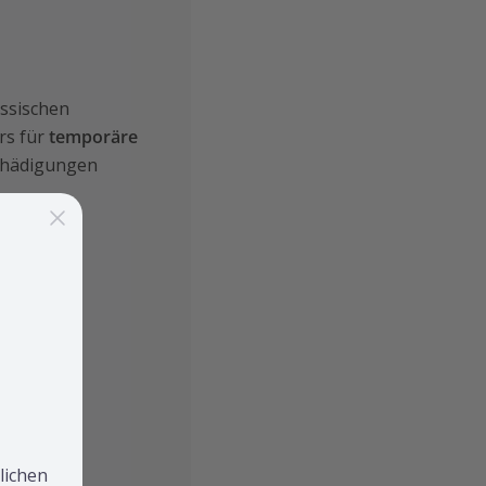
assischen
rs für
temporäre
schädigungen
lichen