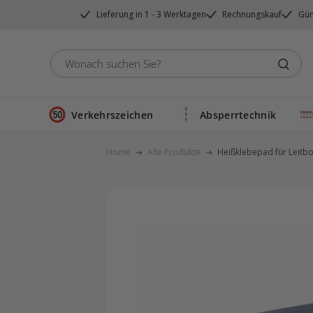
Direkt
Lieferung in 1 - 3 Werktagen
Rechnungskauf
Gün
zum
Inhalt
Verkehrszeichen
Absperrtechnik
Home
Alle Produkte
Heißklebepad für Leitb