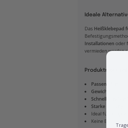
Ideale Alternati
Das
Heißklebepad f
Befestigungsmetho
Installationen
oder f
vermieden werden so
Produktmerkmal
Passend für:
Leit
Gewicht:
ca. 2 kg
Schnelle und ein
Starke Haftung
a
Ideal für
tempor
Keine Beschädig
Trage