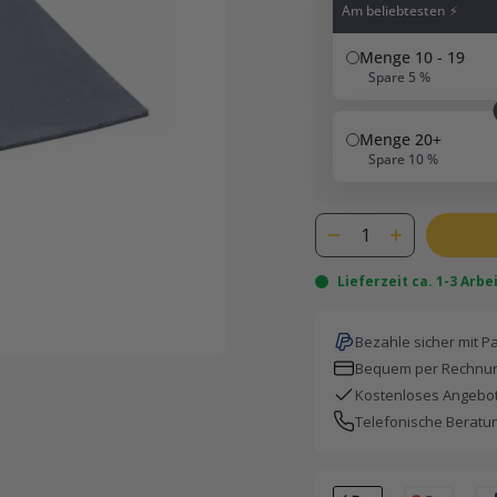
Am beliebtesten ⚡
Menge 10 - 19
Spare 5 %
Menge 20+
Spare 10 %
Lieferzeit ca. 1-3 Arb
Bezahle sicher mit P
Bequem per Rechnun
Kostenloses Angebot
Telefonische Beratu