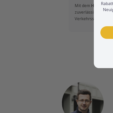
Rabatt
Mit dem
Heißklebep
Neui
zuverlässige Befesti
Verkehrssicherung e