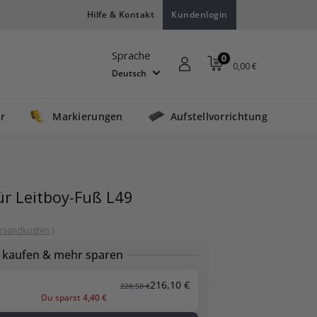
Hilfe & Kontakt
Kundenlogin
Sprache
0
0,00 €
Deutsch
r
Markierungen
Aufstellvorrichtung
ür Leitboy-Fuß L49
rsandkosten
)
 kaufen & mehr sparen
216,10 €
220,50 €
Du sparst
4,40 €