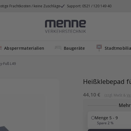
stige Frachtkosten / keine Zuschläge
Support: 0521 / 120 149 40
Menne
Verkehrstechnik
Absperrmaterialien
Baugeräte
Stadtmobilia
oy-Fuß L49
Heißklebepad f
Sonderpreis
44,10 €
(zzgl. MwSt &
Ve
Mehr
Menge 5 - 9
Spare 2 %