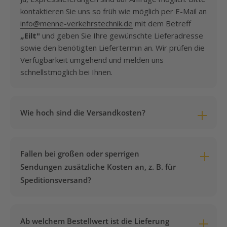
kontaktieren Sie uns so früh wie möglich per E-Mail an
info@menne-verkehrstechnik.de
mit dem Betreff
„Eilt"
und geben Sie Ihre gewünschte Lieferadresse
sowie den benötigten Liefertermin an. Wir prüfen die
Verfügbarkeit umgehend und melden uns
schnellstmöglich bei Ihnen.
Wie hoch sind die Versandkosten?
Die Versandkosten betragen pauschal
7,95 €
pro
Bestellung – unabhängig von Gewicht, Volumen oder
Fallen bei großen oder sperrigen
Anzahl der bestellten Artikel. Es gibt keine
Sendungen zusätzliche Kosten an, z. B. für
versteckten Aufschläge.
Speditionsversand?
Nein. Auch bei sperrigen oder schweren Artikeln, die
per Spedition geliefert werden müssen, bleibt es bei
Ab welchem Bestellwert ist die Lieferung