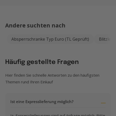
Andere suchten nach
Absperrschranke Typ Euro (TL Geprüft)
Blitzleuc
Häufig gestellte Fragen
Hier finden Sie schnelle Antworten zu den häufigsten
Themen rund Ihren Einkauf
Ist eine Expresslieferung möglich?
Ja, Expresslieferungen sind auf Anfrage möglich. Bitte