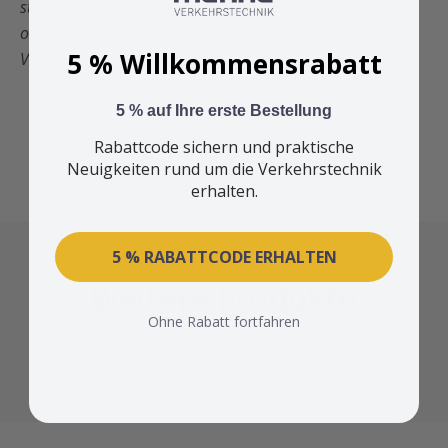
steht für den Anspruch, Sicherheit einfach, eindeutig und
ohne Umwege umzusetzen. Dafür übernehmen wir
5 % Willkommensrabatt
Verantwortung – jeden Tag.
5 % auf Ihre erste Bestellung
Rabattcode sichern und praktische
Neuigkeiten rund um die Verkehrstechnik
erhalten.
5 % RABATTCODE ERHALTEN
Weitere Produkte
Ohne Rabatt fortfahren