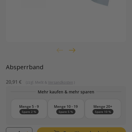
Absperrband
Sonderpreis
20,91 €
(zzgl. MwSt &
Versandkosten
)
Mehr kaufen & mehr sparen
Menge 5 - 9
Menge 10 - 19
Menge 20+
Spare 2 %
Spare 5 %
Spare 10 %