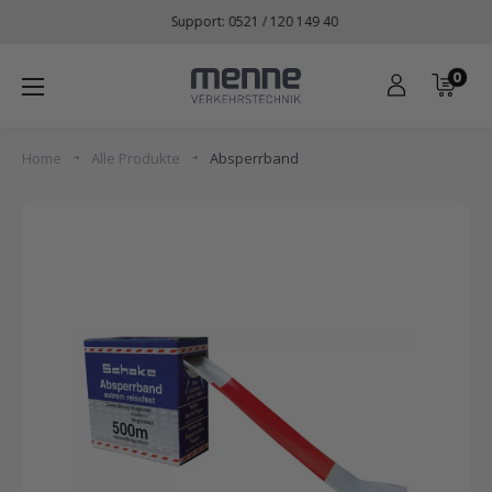
Direkt
Support: 0521 / 120 149 40
zum
Inhalt
0
Menne
Verkehrstechnik
Home
Alle Produkte
Absperrband