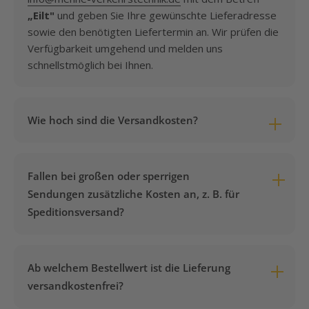
„Eilt"
und geben Sie Ihre gewünschte Lieferadresse
sowie den benötigten Liefertermin an. Wir prüfen die
Verfügbarkeit umgehend und melden uns
schnellstmöglich bei Ihnen.
Wie hoch sind die Versandkosten?
Die Versandkosten betragen pauschal
7,95 €
pro
Bestellung – unabhängig von Gewicht, Volumen oder
Fallen bei großen oder sperrigen
Anzahl der bestellten Artikel. Es gibt keine
Sendungen zusätzliche Kosten an, z. B. für
versteckten Aufschläge.
Speditionsversand?
Nein. Auch bei sperrigen oder schweren Artikeln, die
per Spedition geliefert werden müssen, bleibt es bei
Ab welchem Bestellwert ist die Lieferung
den pauschalen Versandkosten von
7,95 €
. Es
versandkostenfrei?
kommen keinerlei Zusatzkosten auf Sie zu – egal wie