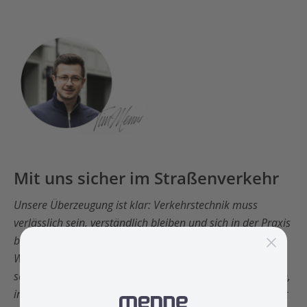
Mit uns sicher im Straßenverkehr
Unsere Überzeugung ist klar: Verkehrstechnik muss
verlässlich sein, verständlich bleiben und sich in der Praxis
bewähren. Genau danach richten wir unser Handeln aus.
Wir entwickeln Lösungen, die nicht nur Normen erfüllen,
sondern im täglichen Einsatz überzeugen – auf Baustellen,
in Unternehmen und im öffentlichen Raum. Jedes Produkt