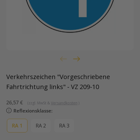
Verkehrszeichen "Vorgeschriebene
Fahrtrichtung links" - VZ 209-10
Sonderpreis
26,57 €
(zzgl. MwSt &
Versandkosten
)
Reflexionsklasse:
RA 1
RA 2
RA 3