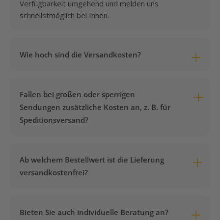
Verfügbarkeit umgehend und melden uns
schnellstmöglich bei Ihnen.
Wie hoch sind die Versandkosten?
Die Versandkosten betragen pauschal
7,95 €
pro
Bestellung – unabhängig von Gewicht, Volumen oder
Fallen bei großen oder sperrigen
Anzahl der bestellten Artikel. Es gibt keine
Sendungen zusätzliche Kosten an, z. B. für
versteckten Aufschläge.
Speditionsversand?
Nein. Auch bei sperrigen oder schweren Artikeln, die
per Spedition geliefert werden müssen, bleibt es bei
Ab welchem Bestellwert ist die Lieferung
den pauschalen Versandkosten von
7,95 €
. Es
versandkostenfrei?
kommen keinerlei Zusatzkosten auf Sie zu – egal wie
groß oder schwer Ihre Bestellung ist.
Ab einem Bestellwert von
350,00 €
entfallen die
Versandkosten vollständig. Die Lieferung erfolgt
Bieten Sie auch individuelle Beratung an?