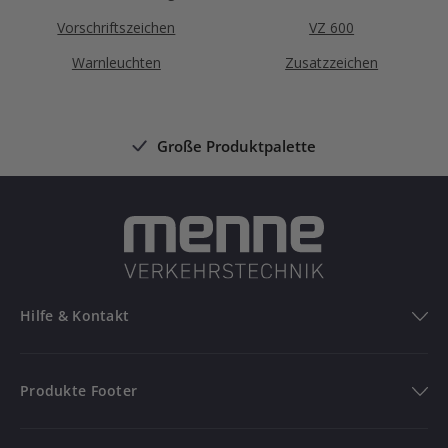
Vorschriftszeichen
VZ 600
Warnleuchten
Zusatzzeichen
Große Produktpalette
Hilfe & Kontakt
Hilfe & Kontakt
Produkte Footer
FAQ
Produkte
Bestellung verfolgen