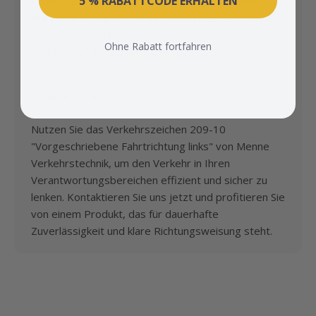
5 % RABATTCODE ERHALTEN
Unser Service ist gekennzeichnet durch
keinen
Mindestbestellwert
, einfache Bestellprozesse und
eine hohe Kundenzufriedenheit, bestätigt durch eine
Ohne Rabatt fortfahren
"sehr gute" Bewertung
bei Trusted Shops.
Optimierung der Verkehrsströme
Nutzen Sie das Verkehrszeichen 209-10
"Vorgeschriebene Fahrtrichtung links" von Menne
Verkehrstechnik, um den Verkehr in Ihren
Verantwortungsbereichen effizient und sicher zu
lenken. Kontaktieren Sie uns jetzt und profitieren Sie
von einem Produkt, das für dauerhafte
Zuverlässigkeit und klare Richtungsweisung steht.