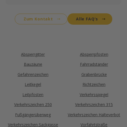
dann kostenfrei zu Ihnen.
Ja, wir beraten Sie gerne persönlich. Schreiben Sie
uns einfach eine E-Mail an
info@menne-
Zum Kontakt
Alle FAQ’s
verkehrstechnik.de
mit Ihrem Kontaktdaten sowie
einer kurzen Beschreibung Ihres Anliegens. Wir
melden uns zeitnah bei Ihnen und finden gemeinsam
die passende Lösung für Ihren Bedarf.
Absperrgitter
Absperrpfosten
Bauzäune
Fahrradständer
Gefahrenzeichen
Grabenbrücke
Leitkegel
Richtzeichen
Leitpfosten
Verkehrsspiegel
Verkehrszeichen 250
Verkehrszeichen 315
Fußgängerüberweg
Verkehrszeichen Halteverbot
Verkehrszeichen Sackgasse
Vorfahrtstraße